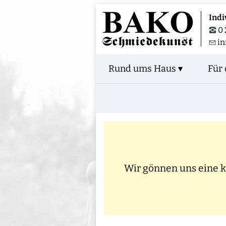
Indi
0 
in
Rund ums Haus ▾
Für 
Wir gönnen uns eine kl