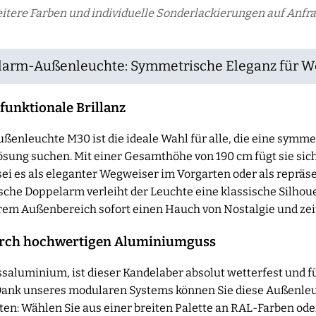
itere Farben und individuelle Sonderlackierungen auf Anfra
arm-Außenleuchte: Symmetrische Eleganz für W
f funktionale Brillanz
nleuchte M30 ist die ideale Wahl für alle, die eine symme
sung suchen. Mit einer Gesamthöhe von 190 cm fügt sie sic
ei es als eleganter Wegweiser im Vorgarten oder als repräs
sche Doppelarm verleiht der Leuchte eine klassische Silhoue
rem Außenbereich sofort einen Hauch von Nostalgie und zeitl
urch hochwertigen Aluminiumguss
saluminium, ist dieser Kandelaber absolut wetterfest und 
. Dank unseres modularen Systems können Sie diese Außenle
ten: Wählen Sie aus einer breiten Palette an RAL-Farben oder