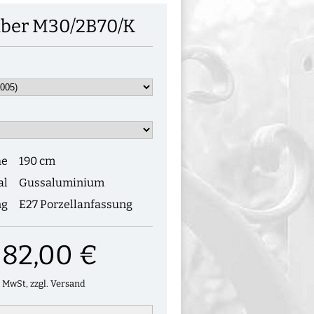
ber M30/2B70/K
he
190 cm
al
Gussaluminium
ng
E27 Porzellanfassung
082,00 €
. MwSt, zzgl. Versand