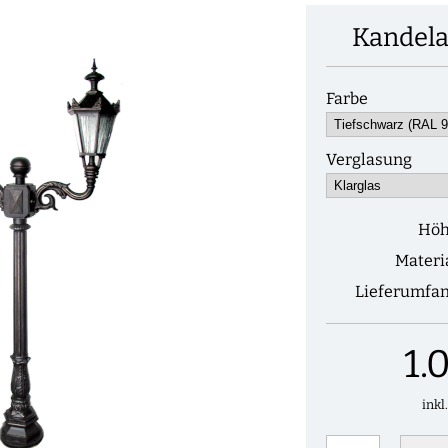
Kandela
Farbe
Verglasung
Hö
Materi
Lieferumfa
1.
inkl