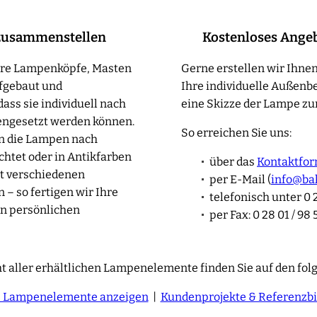
zusammenstellen
Kostenloses Ange
sere Lampenköpfe, Masten
Gerne erstellen wir Ihnen
fgebaut und
Ihre individuelle Außenb
ass sie individuell nach
eine Skizze der Lampe zur
ngesetzt werden können.
So erreichen Sie uns:
en die Lampen nach
htet oder in Antikfarben
über das
Kontaktfor
t verschiedenen
per E-Mail (
info@ba
– so fertigen wir Ihre
telefonisch unter 0 2
n persönlichen
per Fax: 0 28 01 / 98 
t aller erhältlichen Lampenelemente finden Sie auf den fol
e Lampenelemente anzeigen
|
Kundenprojekte & Referenzbi