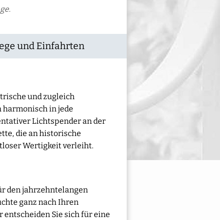
ge.
ege und Einfahrten
trische und zugleich
h harmonisch in jede
entativer Lichtspender an der
tte, die an historische
oser Wertigkeit verleiht.
für den jahrzehntelangen
uchte ganz nach Ihren
 entscheiden Sie sich für eine