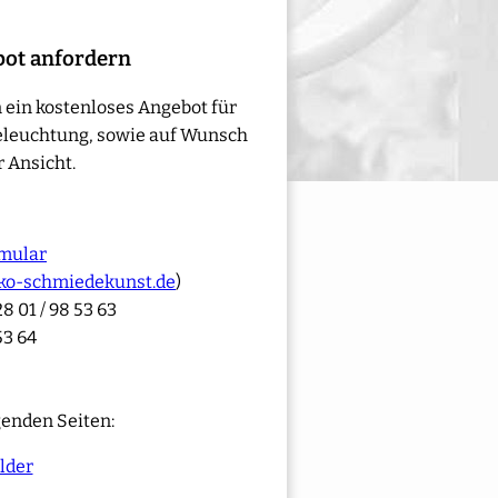
bot anfordern
 ein kostenloses Angebot für
eleuchtung, sowie auf Wunsch
 Ansicht.
mular
ko-schmiedekunst.de
)
8 01 / 98 53 63
53 64
genden Seiten:
lder