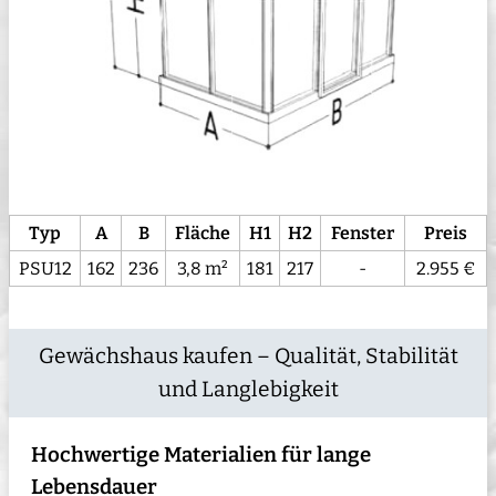
Typ
A
B
Fläche
H1
H2
Fenster
Preis
PSU12
162
236
3,8 m²
181
217
-
2.955 €
Gewächshaus kaufen – Qualität, Stabilität
und Langlebigkeit
Hochwertige Materialien für lange
Lebensdauer