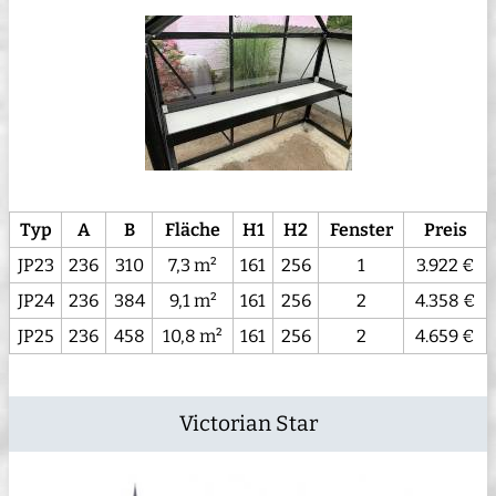
Typ
A
B
Fläche
H1
H2
Fenster
Preis
JP23
236
310
7,3 m²
161
256
1
3.922 €
JP24
236
384
9,1 m²
161
256
2
4.358 €
JP25
236
458
10,8 m²
161
256
2
4.659 €
Victorian Star