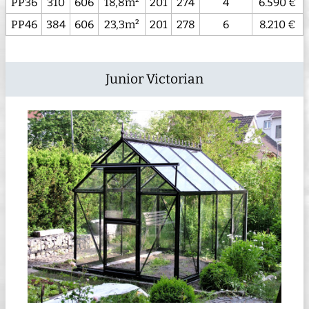
PP36
310
606
18,8m²
201
274
4
6.590 €
PP46
384
606
23,3m²
201
278
6
8.210 €
Junior Victorian