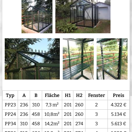
Typ
A
B
Fläche
H1
H2
Fenster
Preis
PP23
236
310
7,3 m²
201
260
2
4.322 €
PP24
236
458
10,8m²
201
260
3
5.134 €
PP34
310
458
14,2m²
201
274
3
5.613 €