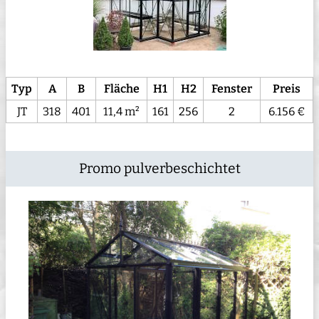
Typ
A
B
Fläche
H1
H2
Fenster
Preis
JT
318
401
11,4 m²
161
256
2
6.156 €
Promo pulverbeschichtet