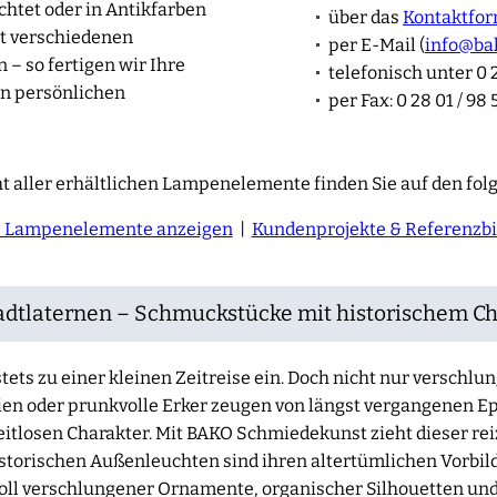
htet oder in Antikfarben
über das
Kontaktfor
t verschiedenen
per E-Mail (
info@ba
– so fertigen wir Ihre
telefonisch unter 0 2
n persönlichen
per Fax: 0 28 01 / 98 
t aller erhältlichen Lampenelemente finden Sie auf den fol
e Lampenelemente anzeigen
|
Kundenprojekte & Referenzbi
adtlaternen – Schmuckstücke mit historischem 
 stets zu einer kleinen Zeitreise ein. Doch nicht nur verschlu
en oder prunkvolle Erker zeugen von längst vergangenen E
zeitlosen Charakter. Mit BAKO Schmiedekunst zieht dieser rei
storischen Außenleuchten sind ihren altertümlichen Vorbil
ll verschlungener Ornamente, organischer Silhouetten und