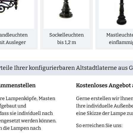
andleuchten
Sockelleuchten
Mastleucht
it Ausleger
bis 1,2 m
einflammi
teile Ihrer konfigurierbaren Altstadtlaterne aus 
ammenstellen
Kostenloses Angebot
sere Lampenköpfe, Masten
Gerne erstellen wir Ihnen
fgebaut und
Ihre individuelle Außenb
ass sie individuell nach
eine Skizze der Lampe zur
ngesetzt werden können.
So erreichen Sie uns:
en die Lampen nach