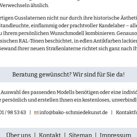
 Verwechseln ähnlich.
igen Gusslaternen nicht nur durch ihre historische Ästheti
 Standleuchte, einflammig oder prachtvoller Kandelaber – a
l zu Ihrem persönlichen Wunschmodell kombinieren. Genauso 
ssischen RAL-Tönen beschichtet, in edlen Antikfarben lackier
Gewand Ihrer neuen Straßenlaterne richtet sich ganz nach
Beratung gewünscht? Wir sind für Sie da!
der Auswahl des passenden Modells benötigen oder eine indiv
e persönlich und erstellen Ihnen ein kostenloses, unverbind
1 / 98 53 63
|
info@bako-schmiedekunst.de
|
Kontaktf
Über uns
|
Kontakt
|
Sitemap
|
Impressum