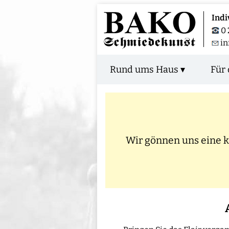
Indi
0 
in
Rund ums Haus ▾
Für 
Wir gönnen uns eine kl