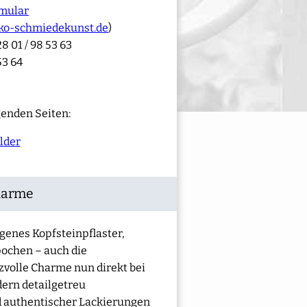
mular
ko-schmiedekunst.de
)
8 01 / 98 53 63
53 64
genden Seiten:
lder
Charme
ngenes Kopfsteinpflaster,
pochen – auch die
zvolle Charme nun direkt bei
dern detailgetreu
 authentischer Lackierungen