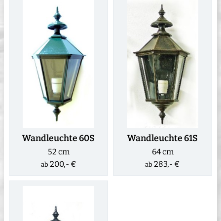
Wandleuchte 60S
Wandleuchte 61S
52 cm
64 cm
200,- €
283,- €
ab
ab