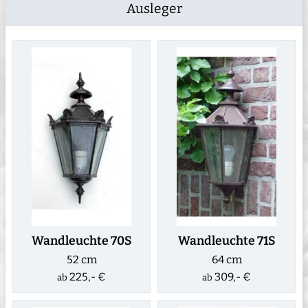
Ausleger
Wandleuchte 70S
Wandleuchte 71S
52 cm
64 cm
225,- €
309,- €
ab
ab