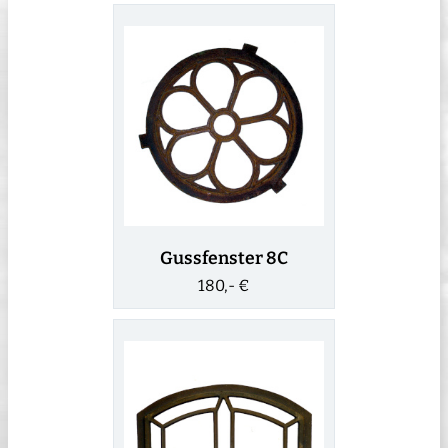
Gussfenster 8C
180,- €