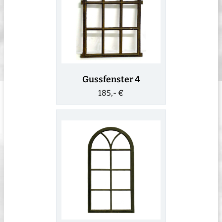
Gussfenster 4
185,- €