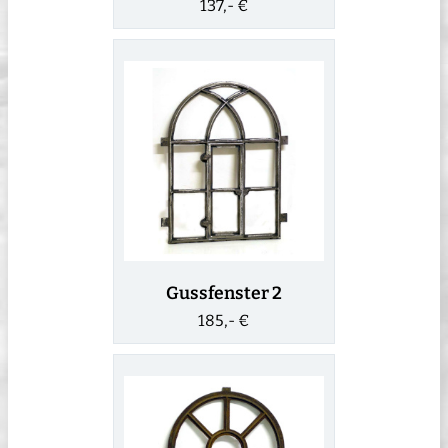
137,- €
Gussfenster 2
185,- €