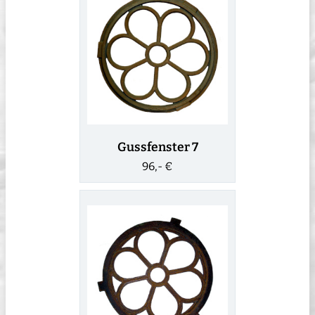
Gussfenster 7
96,- €