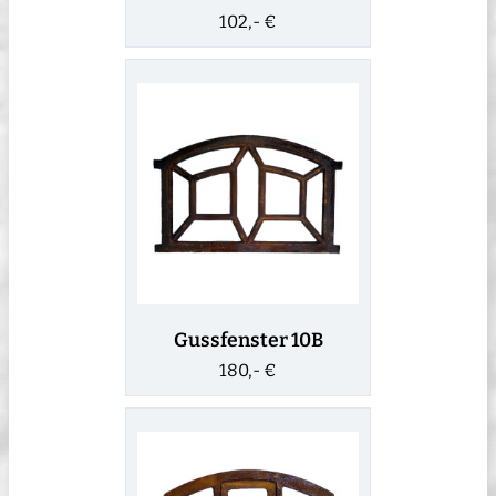
102,- €
Gussfenster 10B
180,- €