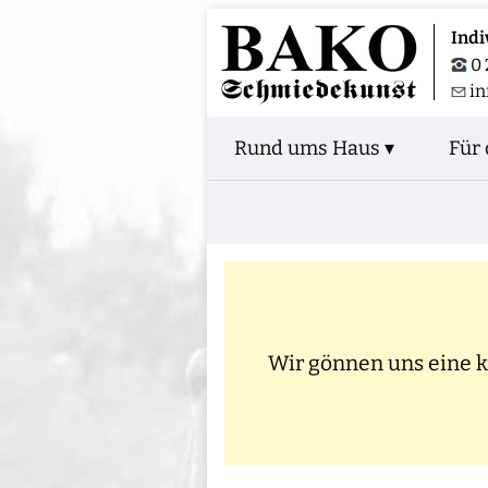
Indi
0 
in
Rund ums Haus ▾
Für 
Wir gönnen uns eine kl