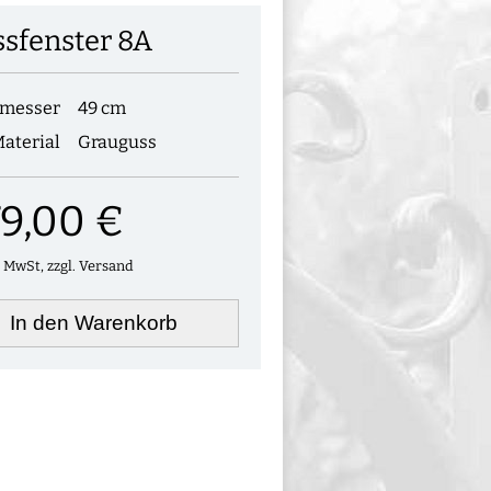
sfenster 8A
messer
49 cm
aterial
Grauguss
79,00 €
. MwSt, zzgl. Versand
In den Warenkorb