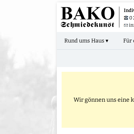
Indi
0 
in
Rund ums Haus ▾
Für 
Wir gönnen uns eine kl