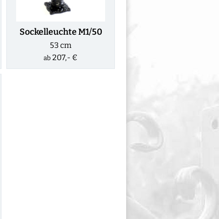
Sockelleuchte M1/50
53 cm
207,- €
ab