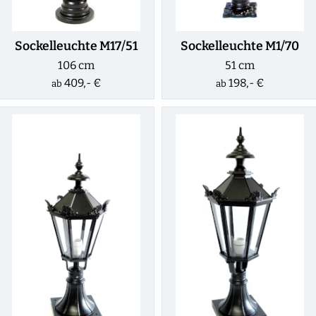
Sockelleuchte M17/51
Sockelleuchte M1/70
106 cm
51 cm
409,- €
198,- €
ab
ab