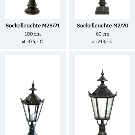
Sockelleuchte M28/71
Sockelleuchte M2/70
100 cm
60 cm
375,- €
213,- €
ab
ab