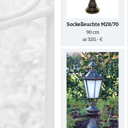
Sockelleuchte M28/70
90 cm
320,- €
ab