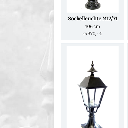
Sockelleuchte M17/71
106 cm
370,- €
ab