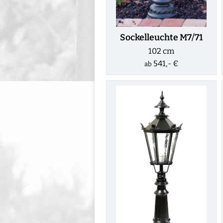
Sockelleuchte M7/71
102 cm
541,- €
ab