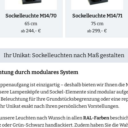
Sockelleuchte M14/70
Sockelleuchte M14/71
65 cm
75 cm
244,- €
299,- €
ab
ab
Ihr Unikat: Sockelleuchten nach Maß gestalten
chtung durch modulares System
penaufgang ist einzigartig – deshalb bieten wir Ihnen die M
 Unsere Lampenköpfe und Sockel-Elemente sind modular aufg
e Beleuchtung für Ihre Grundstücksbegrenzung oder eine re
 Ihr Unikat exakt nach Ihren persönlichen Vorstellungen.
 unsere Leuchten nach Wunsch in allen
RAL-Farben
beschich
z oder Grün-Schwarz handlackiert. Zudem haben Sie die Wa