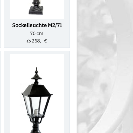
Sockelleuchte M2/71
70 cm
268,- €
ab