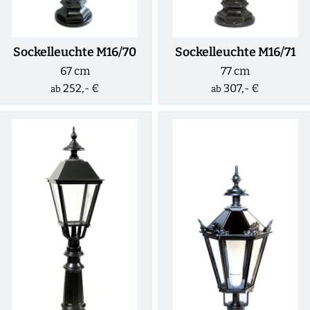
Sockelleuchte M16/70
Sockelleuchte M16/71
67 cm
77 cm
252,- €
307,- €
ab
ab