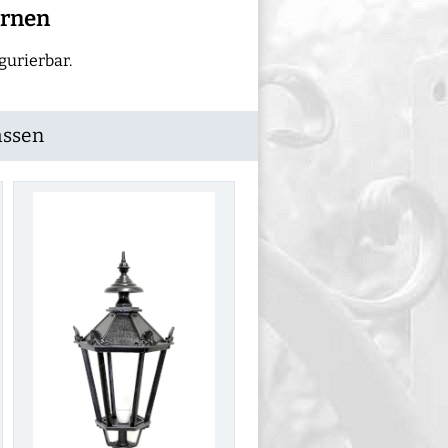
ernen
urierbar.
assen