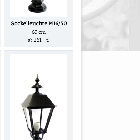
Sockelleuchte M16/50
69 cm
261,- €
ab