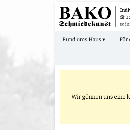
Indi
0 
in
Rund ums Haus ▾
Für 
Wir gönnen uns eine kl