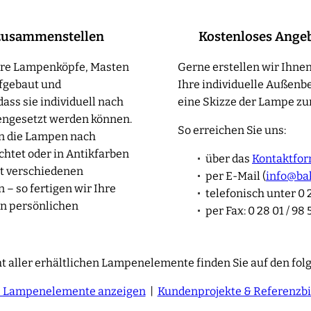
zusammenstellen
Kostenloses Ange
sere Lampenköpfe, Masten
Gerne erstellen wir Ihnen
fgebaut und
Ihre individuelle Außenb
ass sie individuell nach
eine Skizze der Lampe zur
ngesetzt werden können.
So erreichen Sie uns:
en die Lampen nach
htet oder in Antikfarben
über das
Kontaktfor
t verschiedenen
per E-Mail (
info@ba
– so fertigen wir Ihre
telefonisch unter 0 2
n persönlichen
per Fax: 0 28 01 / 98 
t aller erhältlichen Lampenelemente finden Sie auf den fol
e Lampenelemente anzeigen
|
Kundenprojekte & Referenzbi