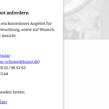
bot anfordern
 ein kostenloses Angebot für
eleuchtung, sowie auf Wunsch
 Ansicht.
mular
ko-schmiedekunst.de
)
8 01 / 98 53 63
53 64
genden Seiten:
lder