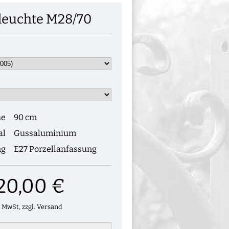
leuchte M28/70
he
90 cm
al
Gussaluminium
ng
E27 Porzellanfassung
20,00 €
. MwSt, zzgl. Versand