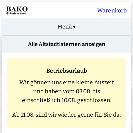
Warenkorb
Menü ▾
Alle Altstadtlaternen anzeigen
Betriebsurlaub
Wir gönnen uns eine kleine Auszeit
und haben vom 03.08. bis
einschließlich 10.08. geschlossen.
Ab 11.08. sind wir wieder gerne für Sie da.