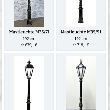
Mastleuchte M35/71
Mastleuchte M35/51
192 cm
192 cm
679,- €
718,- €
ab
ab