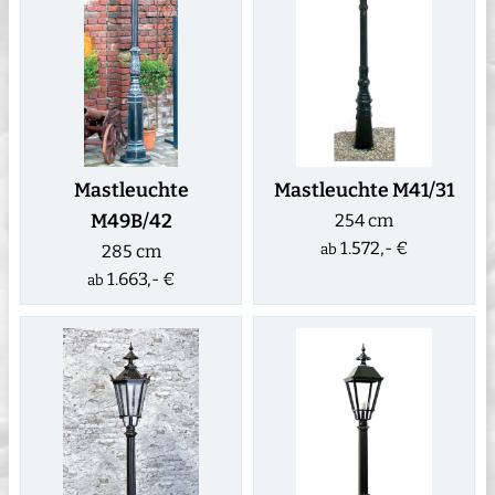
Mastleuchte
Mastleuchte M41/31
M49B/42
254 cm
1.572,- €
285 cm
ab
1.663,- €
ab