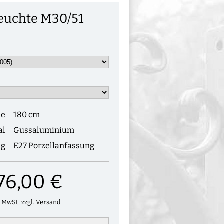
euchte M30/51
he
180 cm
al
Gussaluminium
ng
E27 Porzellanfassung
76,00 €
. MwSt, zzgl. Versand