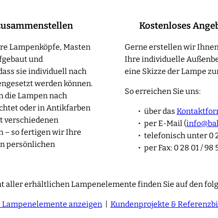
zusammenstellen
Kostenloses Ange
sere Lampenköpfe, Masten
Gerne erstellen wir Ihnen
fgebaut und
Ihre individuelle Außenb
ass sie individuell nach
eine Skizze der Lampe zur
ngesetzt werden können.
So erreichen Sie uns:
en die Lampen nach
htet oder in Antikfarben
über das
Kontaktfor
t verschiedenen
per E-Mail (
info@ba
– so fertigen wir Ihre
telefonisch unter 0 2
n persönlichen
per Fax: 0 28 01 / 98 
t aller erhältlichen Lampenelemente finden Sie auf den fol
e Lampenelemente anzeigen
|
Kundenprojekte & Referenzbi