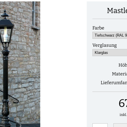
Mastl
Farbe
Verglasung
Hö
Materi
Lieferumfa
6
inkl