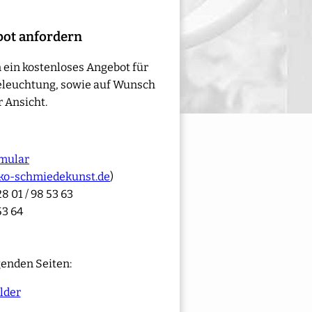
bot anfordern
 ein kostenloses Angebot für
eleuchtung, sowie auf Wunsch
 Ansicht.
mular
ko-schmiedekunst.de
)
8 01 / 98 53 63
53 64
genden Seiten:
lder