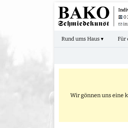
Indi
0 
in
Rund ums Haus ▾
Für 
Wir gönnen uns eine kl