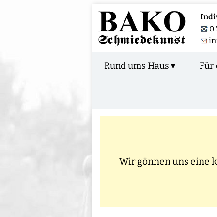
Indi
0 
in
Rund ums Haus ▾
Für 
Wir gönnen uns eine kl