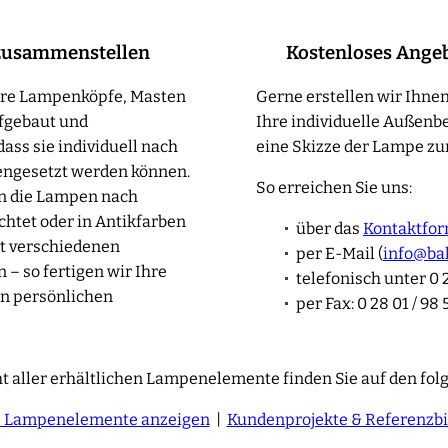
zusammenstellen
Kostenloses Ange
sere Lampenköpfe, Masten
Gerne erstellen wir Ihnen
fgebaut und
Ihre individuelle Außenb
ass sie individuell nach
eine Skizze der Lampe zur
ngesetzt werden können.
So erreichen Sie uns:
en die Lampen nach
htet oder in Antikfarben
über das
Kontaktfor
t verschiedenen
per E-Mail (
info@ba
– so fertigen wir Ihre
telefonisch unter 0 2
n persönlichen
per Fax: 0 28 01 / 98 
t aller erhältlichen Lampenelemente finden Sie auf den fol
e Lampenelemente anzeigen
|
Kundenprojekte & Referenzbi