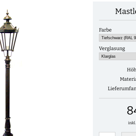
Mastl
Farbe
Verglasung
Hö
Materi
Lieferumfa
8
inkl