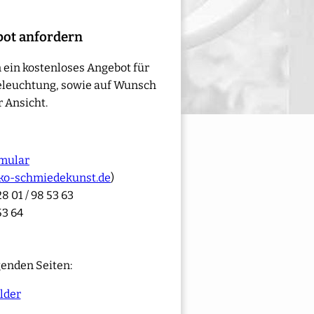
bot anfordern
 ein kostenloses Angebot für
eleuchtung, sowie auf Wunsch
 Ansicht.
mular
ko-schmiedekunst.de
)
8 01 / 98 53 63
53 64
genden Seiten:
lder