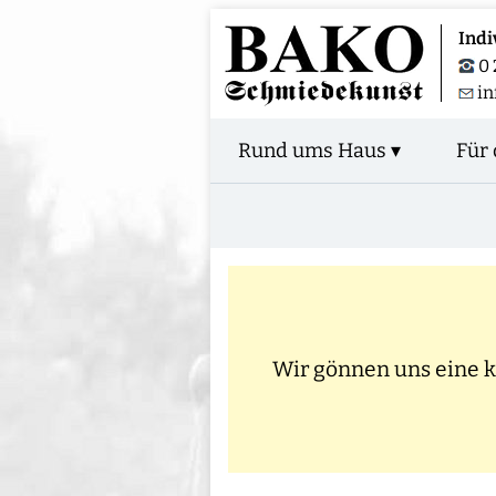
Indi
0 
in
Rund ums Haus ▾
Für 
Wir gönnen uns eine kl