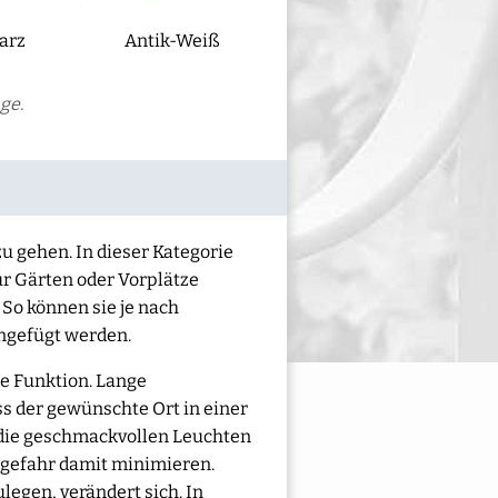
arz
Antik-Weiß
ge.
zu gehen. In dieser Kategorie
ür Gärten oder Vorplätze
 So können sie je nach
ingefügt werden.
he Funktion. Lange
s der gewünschte Ort in einer
die geschmackvollen Leuchten
llgefahr damit minimieren.
egen, verändert sich. In