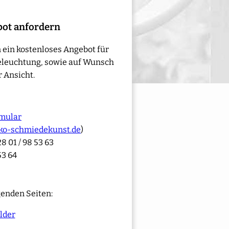
bot anfordern
 ein kostenloses Angebot für
eleuchtung, sowie auf Wunsch
 Ansicht.
mular
ko-schmiedekunst.de
)
8 01 / 98 53 63
53 64
genden Seiten:
lder