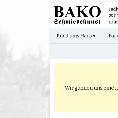
Indi
0 
in
Rund ums Haus ▾
Für 
Wir gönnen uns eine kl