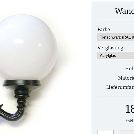
Wand
Farbe
Verglasung
Hö
Materi
Lieferumfa
1
inkl