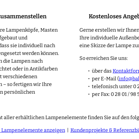
zusammenstellen
Kostenloses Ange
sere Lampenköpfe, Masten
Gerne erstellen wir Ihnen
fgebaut und
Ihre individuelle Außenb
ass sie individuell nach
eine Skizze der Lampe zur
ngesetzt werden können.
So erreichen Sie uns:
en die Lampen nach
htet oder in Antikfarben
über das
Kontaktfor
t verschiedenen
per E-Mail (
info@ba
– so fertigen wir Ihre
telefonisch unter 0 2
n persönlichen
per Fax: 0 28 01 / 98 
t aller erhältlichen Lampenelemente finden Sie auf den fol
e Lampenelemente anzeigen
|
Kundenprojekte & Referenzbi