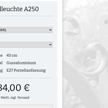
leuchte A250
he
43 cm
al
Gussaluminium
ng
E27 Porzellanfassung
84,00 €
. MwSt, zzgl. Versand