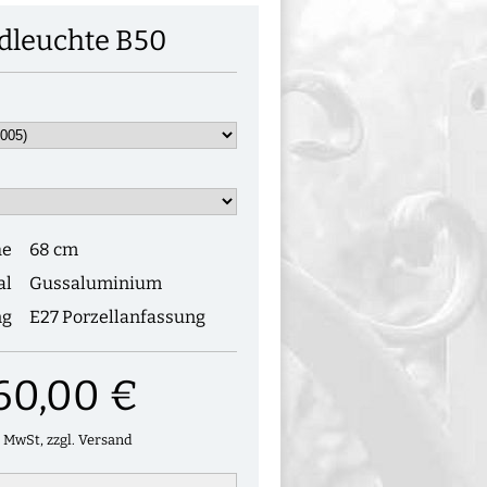
leuchte B50
he
68 cm
al
Gussaluminium
ng
E27 Porzellanfassung
60,00 €
. MwSt, zzgl. Versand