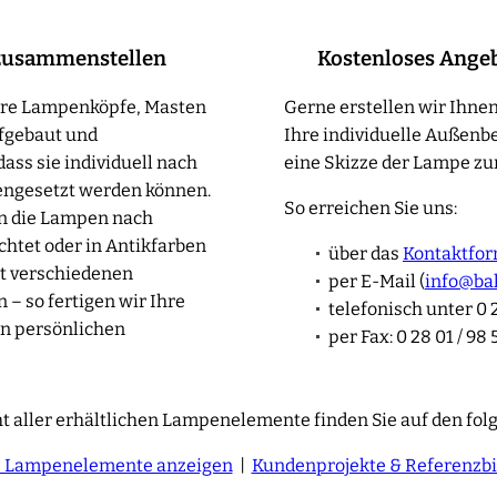
zusammenstellen
Kostenloses Ange
sere Lampenköpfe, Masten
Gerne erstellen wir Ihnen
fgebaut und
Ihre individuelle Außenb
ass sie individuell nach
eine Skizze der Lampe zur
ngesetzt werden können.
So erreichen Sie uns:
en die Lampen nach
htet oder in Antikfarben
über das
Kontaktfor
t verschiedenen
per E-Mail (
info@ba
– so fertigen wir Ihre
telefonisch unter 0 2
n persönlichen
per Fax: 0 28 01 / 98 
t aller erhältlichen Lampenelemente finden Sie auf den fol
e Lampenelemente anzeigen
|
Kundenprojekte & Referenzbi