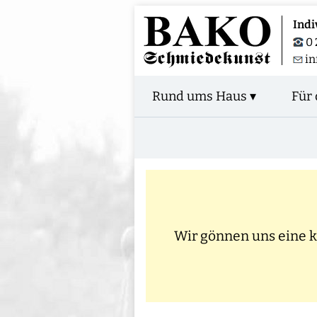
Indi
0 
in
Rund ums Haus ▾
Für 
Wir gönnen uns eine kl