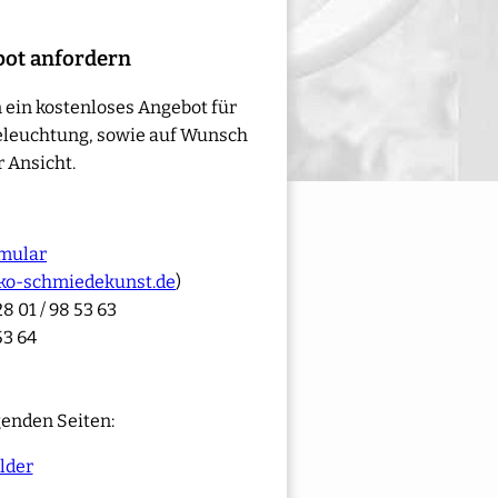
bot anfordern
 ein kostenloses Angebot für
eleuchtung, sowie auf Wunsch
 Ansicht.
mular
ko-schmiedekunst.de
)
8 01 / 98 53 63
53 64
genden Seiten:
lder