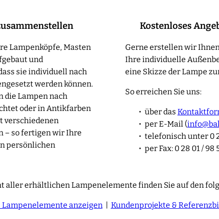
zusammenstellen
Kostenloses Ange
sere Lampenköpfe, Masten
Gerne erstellen wir Ihnen
fgebaut und
Ihre individuelle Außenb
ass sie individuell nach
eine Skizze der Lampe zur
ngesetzt werden können.
So erreichen Sie uns:
en die Lampen nach
htet oder in Antikfarben
über das
Kontaktfor
t verschiedenen
per E-Mail (
info@ba
– so fertigen wir Ihre
telefonisch unter 0 2
n persönlichen
per Fax: 0 28 01 / 98 
t aller erhältlichen Lampenelemente finden Sie auf den fol
e Lampenelemente anzeigen
|
Kundenprojekte & Referenzbi