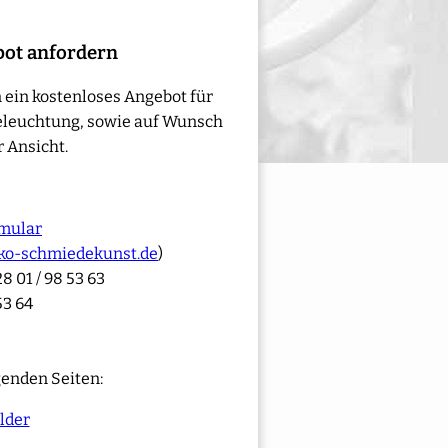
bot anfordern
 ein kostenloses Angebot für
eleuchtung, sowie auf Wunsch
 Ansicht.
mular
ko-schmiedekunst.de
)
8 01 / 98 53 63
53 64
genden Seiten:
lder