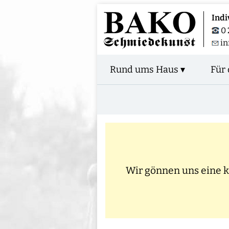
Indi
0 
in
Rund ums Haus ▾
Für 
Wir gönnen uns eine kl