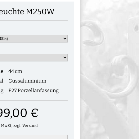
euchte M250W
he
44 cm
al
Gussaluminium
ng
E27 Porzellanfassung
99,00 €
. MwSt, zzgl. Versand