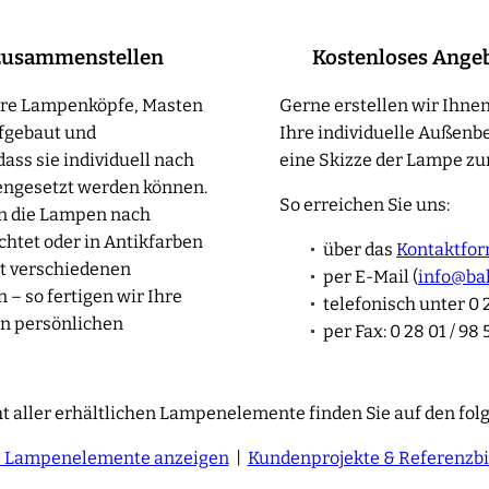
zusammenstellen
Kostenloses Ange
sere Lampenköpfe, Masten
Gerne erstellen wir Ihnen
fgebaut und
Ihre individuelle Außenb
ass sie individuell nach
eine Skizze der Lampe zur
ngesetzt werden können.
So erreichen Sie uns:
en die Lampen nach
htet oder in Antikfarben
über das
Kontaktfor
t verschiedenen
per E-Mail (
info@ba
– so fertigen wir Ihre
telefonisch unter 0 2
n persönlichen
per Fax: 0 28 01 / 98 
t aller erhältlichen Lampenelemente finden Sie auf den fol
e Lampenelemente anzeigen
|
Kundenprojekte & Referenzbi