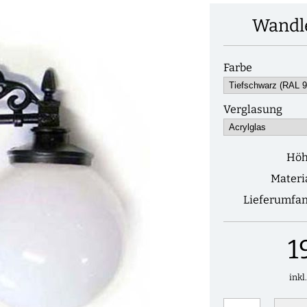
Wandl
Farbe
Verglasung
Hö
Materi
Lieferumfa
1
inkl