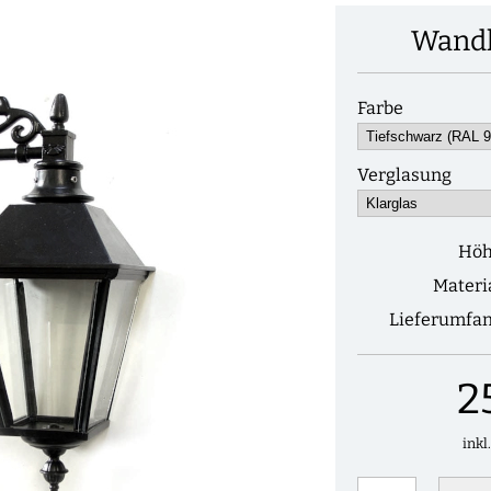
Wand
Farbe
Verglasung
Hö
Materi
Lieferumfa
2
inkl