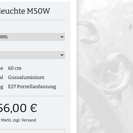
leuchte M50W
he
60 cm
al
Gussaluminium
ng
E27 Porzellanfassung
56,00 €
. MwSt, zzgl. Versand