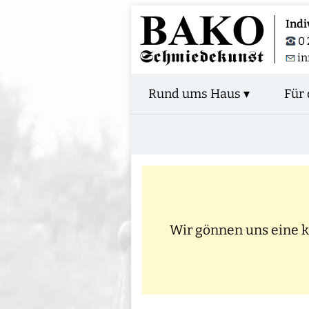
Indi
0 
in
Rund ums Haus ▾
Für 
Wir gönnen uns eine kl