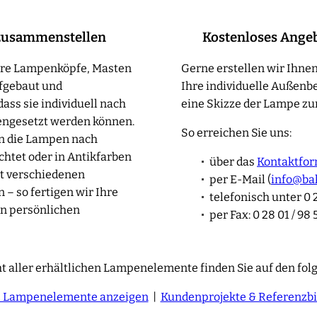
zusammenstellen
Kostenloses Ange
sere Lampenköpfe, Masten
Gerne erstellen wir Ihnen
fgebaut und
Ihre individuelle Außenb
ass sie individuell nach
eine Skizze der Lampe zur
ngesetzt werden können.
So erreichen Sie uns:
en die Lampen nach
htet oder in Antikfarben
über das
Kontaktfor
t verschiedenen
per E-Mail (
info@ba
– so fertigen wir Ihre
telefonisch unter 0 2
n persönlichen
per Fax: 0 28 01 / 98 
t aller erhältlichen Lampenelemente finden Sie auf den fol
e Lampenelemente anzeigen
|
Kundenprojekte & Referenzbi