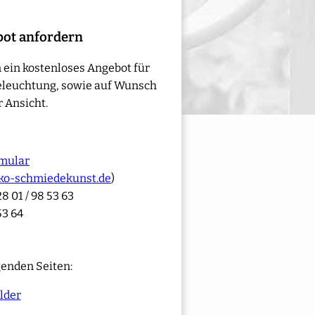
bot anfordern
 ein kostenloses Angebot für
eleuchtung, sowie auf Wunsch
 Ansicht.
mular
ko-schmiedekunst.de
)
8 01 / 98 53 63
53 64
genden Seiten:
lder