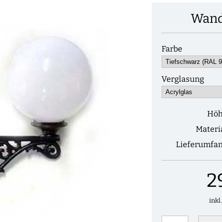
Wand
Farbe
Verglasung
Hö
Materi
Lieferumfa
2
inkl