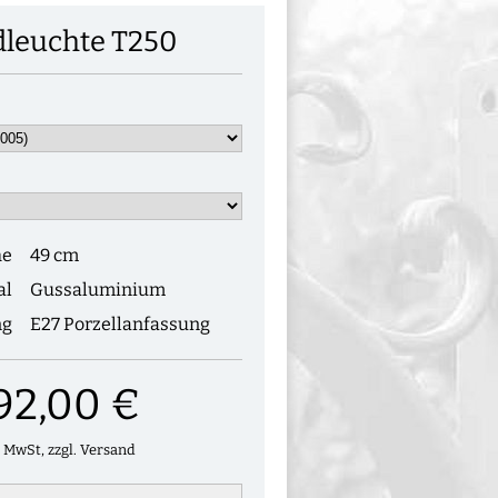
leuchte T250
he
49 cm
al
Gussaluminium
ng
E27 Porzellanfassung
92,00 €
. MwSt, zzgl. Versand