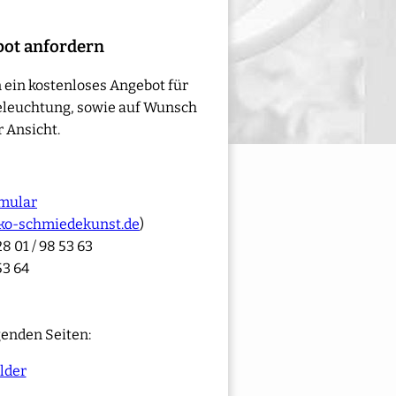
bot anfordern
 ein kostenloses Angebot für
eleuchtung, sowie auf Wunsch
 Ansicht.
mular
ko-schmiedekunst.de
)
8 01 / 98 53 63
53 64
genden Seiten:
lder