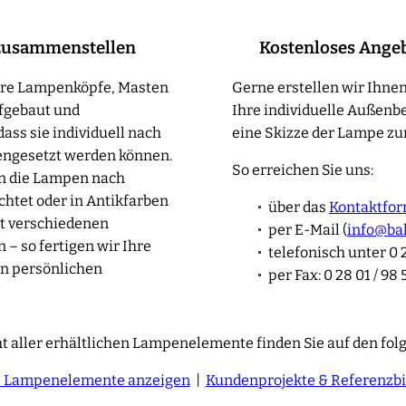
zusammenstellen
Kostenloses Ange
sere Lampenköpfe, Masten
Gerne erstellen wir Ihnen
fgebaut und
Ihre individuelle Außenb
ass sie individuell nach
eine Skizze der Lampe zur
ngesetzt werden können.
So erreichen Sie uns:
en die Lampen nach
htet oder in Antikfarben
über das
Kontaktfor
t verschiedenen
per E-Mail (
info@ba
– so fertigen wir Ihre
telefonisch unter 0 2
n persönlichen
per Fax: 0 28 01 / 98 
t aller erhältlichen Lampenelemente finden Sie auf den fol
e Lampenelemente anzeigen
|
Kundenprojekte & Referenzbi