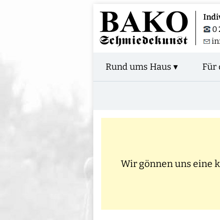
Indi
0 
in
Rund ums Haus ▾
Für 
Wir gönnen uns eine kl