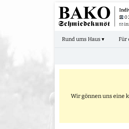
Indi
0 
in
Rund ums Haus ▾
Für 
Wir gönnen uns eine kl