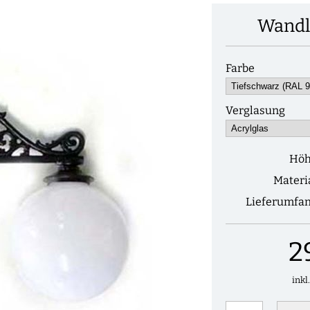
Wandl
Farbe
Verglasung
Hö
Materi
Lieferumfa
2
inkl