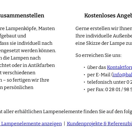
zusammenstellen
Kostenloses Ange
sere Lampenköpfe, Masten
Gerne erstellen wir Ihnen
fgebaut und
Ihre individuelle Außenb
ass sie individuell nach
eine Skizze der Lampe zur
ngesetzt werden können.
So erreichen Sie uns:
en die Lampen nach
htet oder in Antikfarben
über das
Kontaktfor
t verschiedenen
per E-Mail (
info@ba
– so fertigen wir Ihre
telefonisch unter 0 2
n persönlichen
per Fax: 0 28 01 / 98 
t aller erhältlichen Lampenelemente finden Sie auf den fol
e Lampenelemente anzeigen
|
Kundenprojekte & Referenzbi