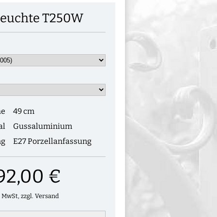
euchte T250W
he
49 cm
al
Gussaluminium
ng
E27 Porzellanfassung
92,00 €
. MwSt, zzgl. Versand