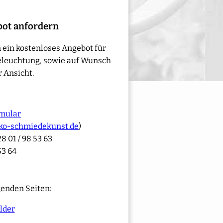
bot anfordern
 ein kostenloses Angebot für
eleuchtung, sowie auf Wunsch
 Ansicht.
mular
ko-schmiedekunst.de
)
8 01 / 98 53 63
53 64
genden Seiten:
lder