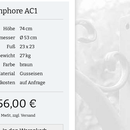
phore AC1
Höhe
74 cm
messer
Ø 53 cm
Fuß
23 x 23
ewicht
27 kg
Farbe
braun
aterial
Gusseisen
dkosten
auf Anfrage
56,00 €
. MwSt, zzgl. Versand