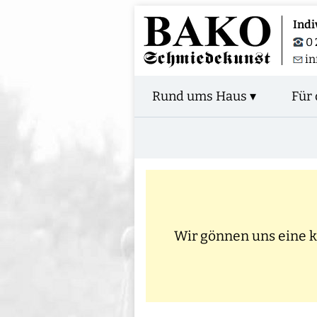
Indi
0 
in
Rund ums Haus ▾
Für 
Wir gönnen uns eine kl