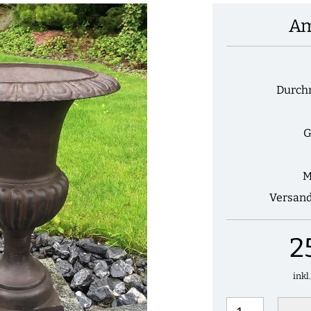
Am
Durch
G
M
Versan
2
inkl