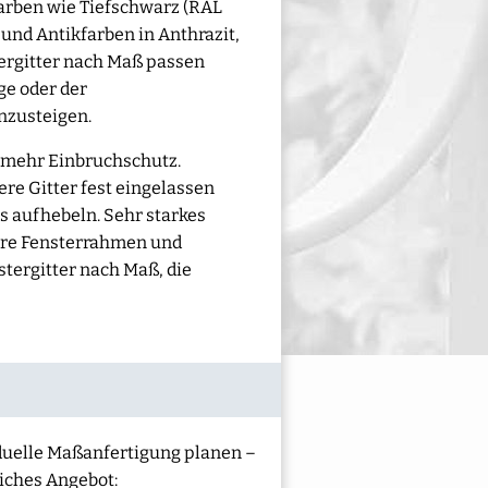
Farben wie Tiefschwarz (RAL
und Antikfarben in Anthrazit,
tergitter nach Maß passen
ge oder der
nzusteigen.
r mehr Einbruchschutz.
ere Gitter fest eingelassen
s aufhebeln. Sehr starkes
eure Fensterrahmen und
tergitter nach Maß, die
iduelle Maßanfertigung planen –
liches Angebot: