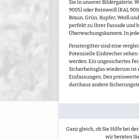
Sie in unserer Bildergalerie.
9005) oder Reinweiß (RAL 9010
Braun, Grün, Kupfer, Weiß und
perfekt zu Ihrer Fassade und 
Überwachungskamera. In jedem 
Fenstergitter sind eine vergl
Potenzielle Einbrecher sehen s
werden. Ein ungesichertes Fe
Sicherheitsglas wiederum ist
Einfassungen. Den preiswertes
durchaus andere Sicherungst
Ganz gleich, ob Sie Hilfe bei 
wir beraten Si