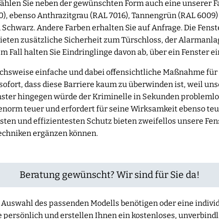
 Wählen Sie neben der gewünschten Form auch eine unserer 
), ebenso Anthrazitgrau (RAL 7016), Tannengrün (RAL 6009) 
 Schwarz. Andere Farben erhalten Sie auf Anfrage. Die Fens
bieten zusätzliche Sicherheit zum Türschloss, der Alarmanla
Fall halten Sie Eindringlinge davon ab, über ein Fenster ei
eichsweise einfache und dabei offensichtliche Maßnahme fü
ofort, dass diese Barriere kaum zu überwinden ist, weil uns
nster hingegen würde der Kriminelle in Sekunden problemlo
 enorm teuer und erfordert für seine Wirksamkeit ebenso t
ten und effizientesten Schutz bieten zweifellos unsere Fens
echniken ergänzen können.
Beratung gewünscht? Wir sind für Sie da!
der Auswahl des passenden Modells benötigen oder eine indiv
e persönlich und erstellen Ihnen ein kostenloses, unverbind