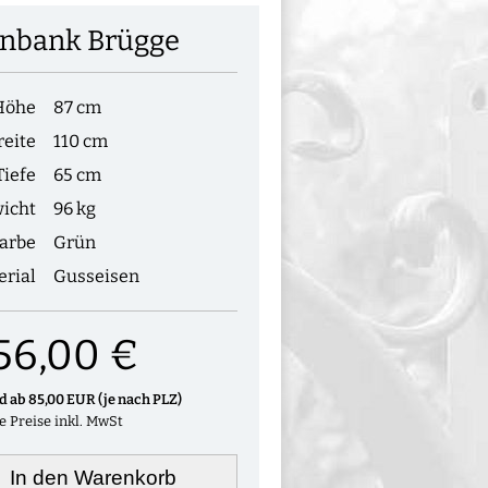
enbank Brügge
Höhe
87 cm
reite
110 cm
Tiefe
65 cm
icht
96 kg
arbe
Grün
erial
Gusseisen
56,00 €
nd ab 85,00 EUR (je nach PLZ)
le Preise inkl. MwSt
In den Warenkorb