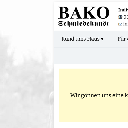
Indi
0 
in
Rund ums Haus ▾
Für 
Wir gönnen uns eine kl