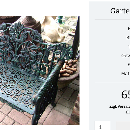
Gart
B
Gew
F
Mat
6
zzgl. Versa
al