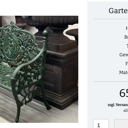
Garte
B
Gew
F
Mat
6
zzgl. Versa
al