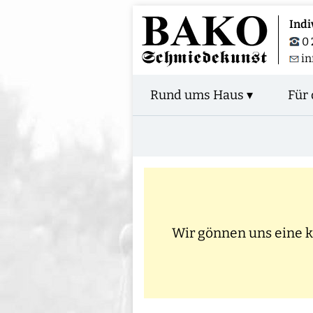
Indi
0 
in
Rund ums Haus ▾
Für 
Wir gönnen uns eine kl