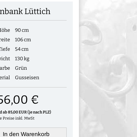
nbank Lüttich
Höhe
90 cm
reite
106 cm
Tiefe
54 cm
icht
130 kg
arbe
Grün
erial
Gusseisen
56,00 €
nd ab 85,00 EUR (je nach PLZ)
le Preise inkl. MwSt
In den Warenkorb