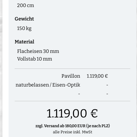
200 cm
Gewicht
150 kg
Material
Flacheisen 30 mm
Vollstab 10 mm
Pavillon
1.119,00 €
naturbelassen / Eisen-Optik
-
-
-
1.119,00 €
zzgl. Versand ab 180,00 EUR (je nach PLZ)
alle Preise inkl. MwSt