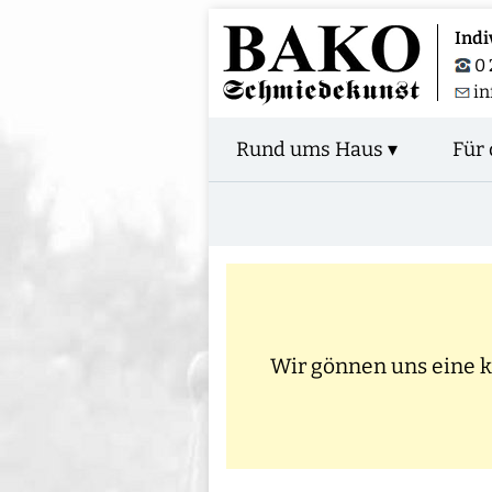
Indi
0 
in
Rund ums Haus ▾
Für 
Wir gönnen uns eine kl