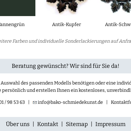
Tannengrün
Antik-Kupfer
Antik-Schw
itere Farben und individuelle Sonderlackierungen auf Anfra
Beratung gewünscht? Wir sind für Sie da!
der Auswahl des passenden Modells benötigen oder eine indiv
e persönlich und erstellen Ihnen ein kostenloses, unverbind
1 / 98 53 63
|
info@bako-schmiedekunst.de
|
Kontaktf
Über uns
|
Kontakt
|
Sitemap
|
Impressum