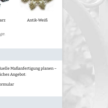
arz
Antik-Weiß
ge.
iduelle Maßanfertigung planen –
liches Angebot:
ormular