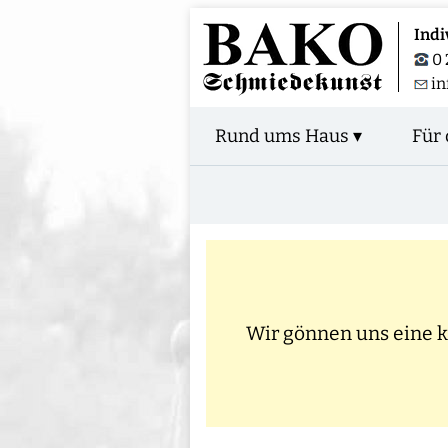
Indi
0 
in
Rund ums Haus ▾
Für 
Wir gönnen uns eine kl