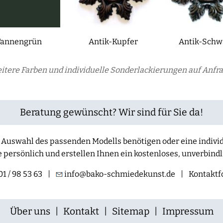
Tannengrün
Antik-Kupfer
Antik-Schw
itere Farben und individuelle Sonderlackierungen auf Anfra
Beratung gewünscht? Wir sind für Sie da!
der Auswahl des passenden Modells benötigen oder eine indiv
e persönlich und erstellen Ihnen ein kostenloses, unverbind
1 / 98 53 63
|
info@bako-schmiedekunst.de
|
Kontaktf
Über uns
|
Kontakt
|
Sitemap
|
Impressum