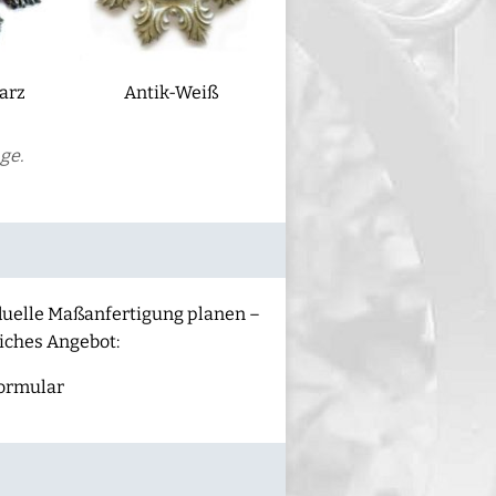
arz
Antik-Weiß
ge.
iduelle Maßanfertigung planen –
liches Angebot:
ormular