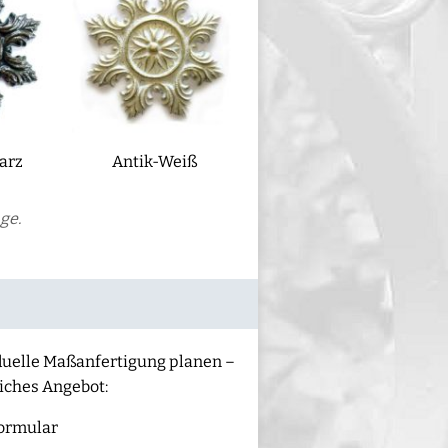
arz
Antik-Weiß
ge.
iduelle Maßanfertigung planen –
liches Angebot:
ormular