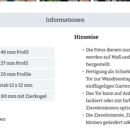
Informationen
Hinweise
Die Fotos dienen nur 
 40 mm Profil
werden auf Maß un
 27 mm Profil
hergestellt.
Fertigung als Schiebe
 20 mm Profile
Tor zur Wandmontage
stab 12 x 12 mm
einflügeliges Garten
Das Tor kann auf Anf
x 80 mm mit Zierkugel
lackiert oder mit fa
Zierelementen opti
Die Zierelemente, Z
ten
können geändert ode