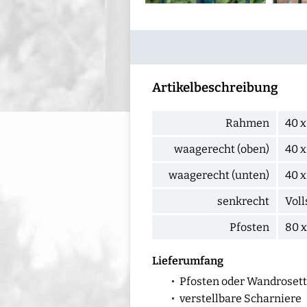
Artikelbeschreibung
Rahmen
40 x
waagerecht (oben)
40 x
waagerecht (unten)
40 x
senkrecht
Voll
Pfosten
80 
Lieferumfang
Pfosten oder Wandroset
verstellbare Scharniere