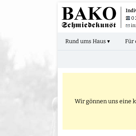
Indi
0 
in
Rund ums Haus ▾
Für 
Wir gönnen uns eine kl