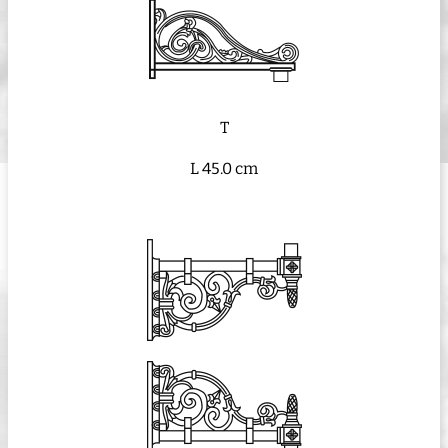
T
L 45.0 cm