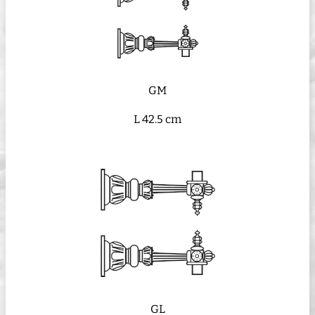
GM
L 42.5 cm
GL