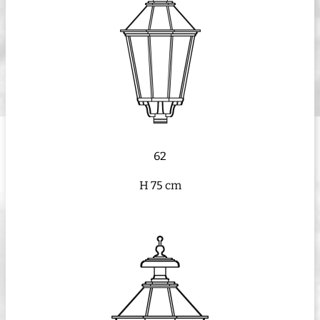
62
H 75 cm