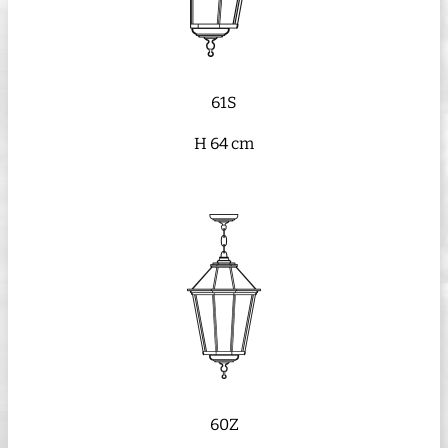
61S
H 64 cm
60Z