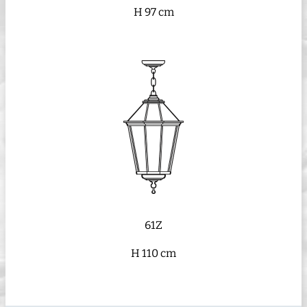
H 97 cm
61Z
H 110 cm