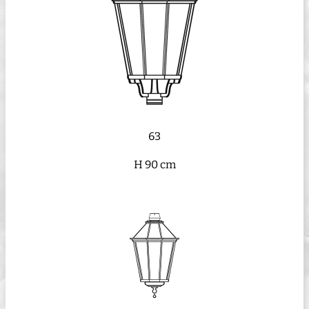
63
H 90 cm