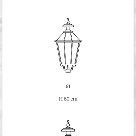
61
H 60 cm