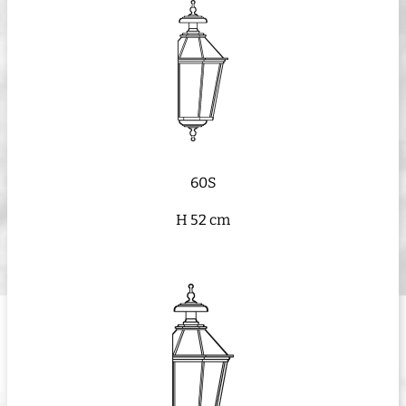
60S
H 52 cm