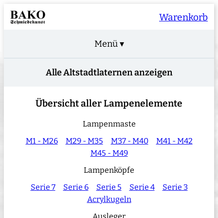
Warenkorb
Menü ▾
Alle Altstadtlaternen anzeigen
Übersicht aller Lampenelemente
Lampenmaste
M1 - M26
M29 - M35
M37 - M40
M41 - M42
M45 - M49
Lampenköpfe
Serie 7
Serie 6
Serie 5
Serie 4
Serie 3
Acrylkugeln
Ausleger