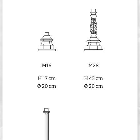
M16
M28
H 17 cm
H 43 cm
Ø 20 cm
Ø 20 cm