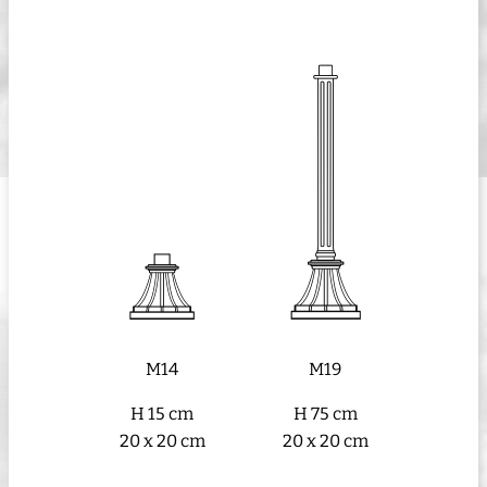
M14
M19
H 15 cm
H 75 cm
20 x 20 cm
20 x 20 cm