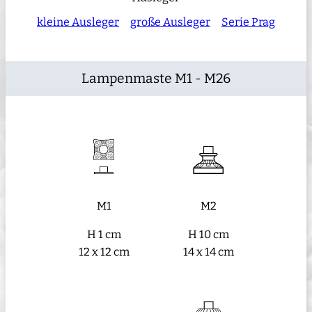
kleine Ausleger
große Ausleger
Serie Prag
Lampenmaste M1 - M26
M1
M2
H 1 cm
H 10 cm
12 x 12 cm
14 x 14 cm