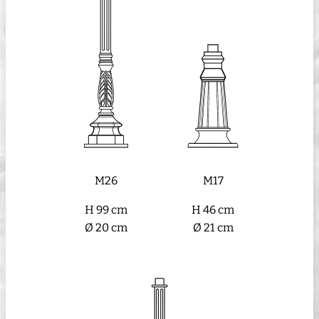
M26
M17
H 99 cm
H 46 cm
Ø 20 cm
Ø 21 cm